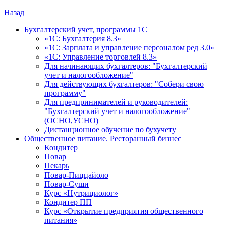
Назад
Бухгалтерский учет, программы 1С
«1С: Бухгалтерия 8.3»
«1С: Зарплата и управление персоналом ред 3.0»
«1С: Управление торговлей 8.3»
Для начинающих бухгалтеров: "Бухгалтерский
учет и налогообложение"
Для действующих бухгалтеров: "Собери свою
программу"
Для предпринимателей и руководителей:
"Бухгалтерский учет и налогообложение"
(ОСНО,УСНО)
Дистанционное обучение по бухучету
Общественное питание. Ресторанный бизнес
Кондитер
Повар
Пекарь
Повар-Пиццайоло
Повар-Суши
Курс «Нутрициолог»
Кондитер ПП
Курс «Открытие предприятия общественного
питания»