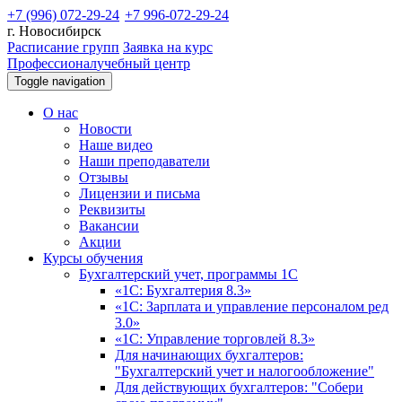
+7 (996) 072-29-24
+7 996-072-29-24
г. Новосибирск
Расписание групп
Заявка на курс
Профессионал
учебный центр
Toggle navigation
О нас
Новости
Наше видео
Наши преподаватели
Отзывы
Лицензии и письма
Реквизиты
Вакансии
Акции
Курсы обучения
Бухгалтерский учет, программы 1С
«1С: Бухгалтерия 8.3»
«1С: Зарплата и управление персоналом ред
3.0»
«1С: Управление торговлей 8.3»
Для начинающих бухгалтеров:
"Бухгалтерский учет и налогообложение"
Для действующих бухгалтеров: "Собери