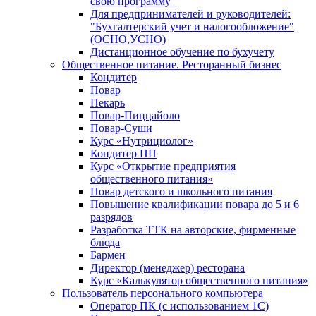
свою программу"
Для предпринимателей и руководителей:
"Бухгалтерский учет и налогообложение"
(ОСНО,УСНО)
Дистанционное обучение по бухучету
Общественное питание. Ресторанный бизнес
Кондитер
Повар
Пекарь
Повар-Пиццайоло
Повар-Суши
Курс «Нутрициолог»
Кондитер ПП
Курс «Открытие предприятия
общественного питания»
Повар детского и школьного питания
Повышение квалификации повара до 5 и 6
разрядов
Разработка ТТК на авторские, фирменные
блюда
Бармен
Директор (менеджер) ресторана
Курс «Калькулятор общественного питания»
Пользователь персонального компьютера
Оператор ПК (с использованием 1С)