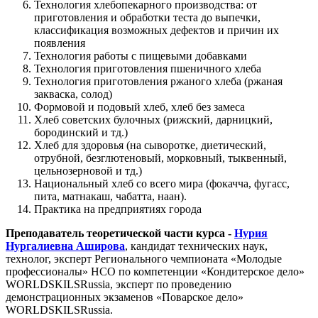
Технология хлебопекарного производства: от
приготовления и обработки теста до выпечки,
классификация возможных дефектов и причин их
появления
Технология работы с пищевыми добавками
Технология приготовления пшеничного хлеба
Технология приготовления ржаного хлеба (ржаная
закваска, солод)
Формовой и подовый хлеб, хлеб без замеса
Хлеб советских булочных (рижский, дарницкий,
бородинский и тд.)
Хлеб для здоровья (на сыворотке, диетический,
отрубной, безглютеновый, морковный, тыквенный,
цельнозерновой и тд.)
Национальный хлеб со всего мира (фокачча, фугасс,
пита, матнакаш, чабатта, наан).
Практика на предприятиях города
Преподаватель теоретической части курса -
Нурия
Нургалиевна Аширова
, кандидат технических наук,
технолог, эксперт Регионального чемпионата «Молодые
профессионалы» НСО по компетенции «Кондитерское дело»
WORLDSKILSRussia, эксперт по проведению
демонстрационных экзаменов «Поварское дело»
WORLDSKILSRussia.